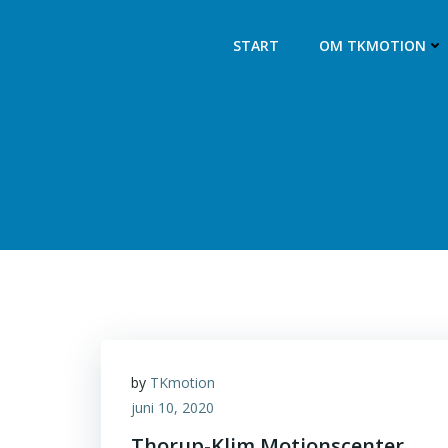
Videre
til
START
OM TKMOTION
indhold
by
TKmotion
juni 10, 2020
Thorup-Klim Motionscenter