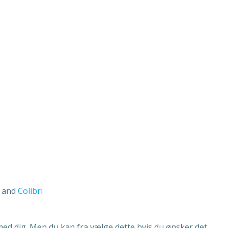
s and
Colibri
ed dig. Men du kan fra vælge dette hvis du ønsker det..