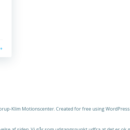
rup-Klim Motionscenter. Created for free using WordPres
else af siden. Vi går som udgangspunkt udfra at det er ok m